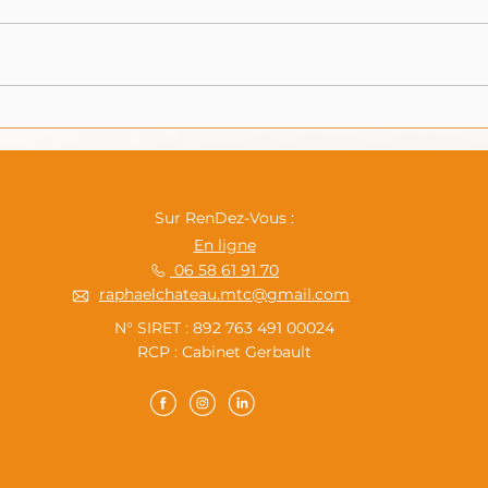
2026 : Année du Cheval de
L’H
Feu en MTC
entr
visi
hum
Sur RenDez-Vous :
En ligne
06 58 61 91 70
raphaelchateau.mtc@gmail.com
N° SIRET : 892 763 491 00024
RCP : Cabinet Gerbault