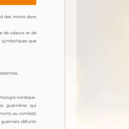
d des morts dans 
 de valeurs et de 
s symboliques que 
paternité,
- Croyance dans la notion d’âme et d’au-delà, symbolique initiale du Valknut dans la mythologie nordique. 
s guerrières qui 
morts au combat) 
guerriers défunts 