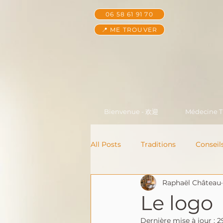
06 58 61 91 70
📍 ME TROUVER
Bienvenue - 欢迎
Médecine Tr
All Posts
Traditions
Conseil
Raphaël Château
Le logo
Dernière mise à jour :
2