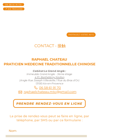
06 58 61 91 70
📍 ME TROUVER
PARTAGEZ VOTRE AVIS
CONTACT - 接触
RAPHAEL CHATEAU
PRATICIEN MEDECINE TRADITIONNELLE CHINOISE
Cabinet Le Grand Angle :
Immeuble Grand Angle - 3ème étage
4 Pl. Barthélémy Niollon
(Angle Rue Joseph Villevieille / Rue du Bras d'Or)
13100 Aix-en-Provence
06 58 61
91 70
rapha
elchateau.mtc@gmail.com
PRENDRE RENDEZ-VOUS EN LIGNE
La prise de rendez-vous peut se faire en ligne, par
téléphone, par SMS ou par ce formulaire :