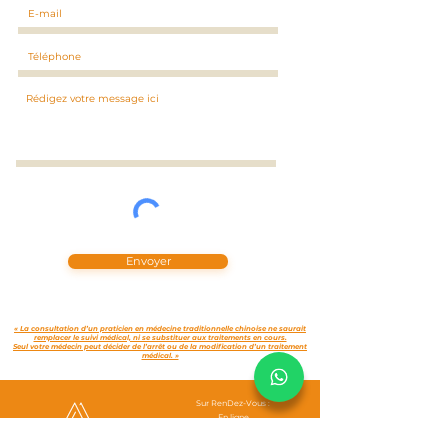
Envoyer
« La consultation d’un praticien en médecine traditionnelle chinoise ne saurait
remplacer le suivi médical, ni se substituer aux traitements en cours.
Seul votre médecin peut décider de l’arrêt ou de la modification d’un traitement
médical. »
Sur RenDez-Vous :
En ligne
06 58 61 91 70
raphaelchateau.mtc@gmail.com