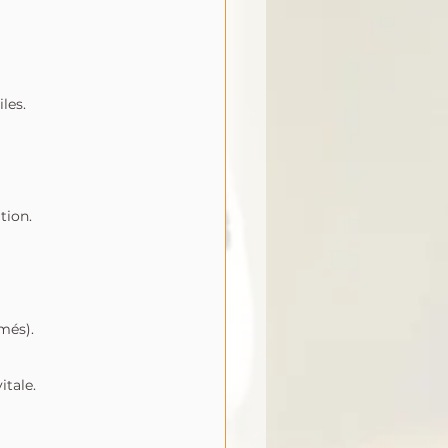
les.
tion.
rmés).
itale.