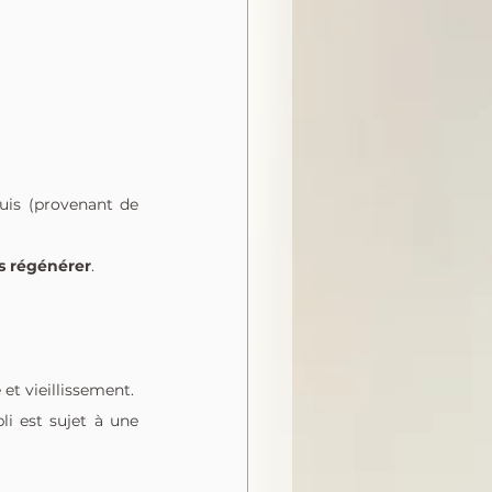
quis (provenant de 
us régénérer
.
 et vieillissement.
i est sujet à une 