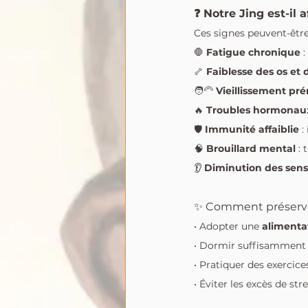
❓ Notre Jing est-il af
Ces signes peuvent-être
🛑 
Fatigue chronique
 
🦴 
Faiblesse des os et 
🧑‍🦳 
Vieillissement pr
🔥 
Troubles hormonaux
🛡 
Immunité affaiblie
 
🧠 
Brouillard mental
 :
👂 
Diminution des sens
✨ Comment préserve
• Adopter une 
alimentat
• Dormir suffisamment 
• Pratiquer des exercice
• Éviter les excès de st