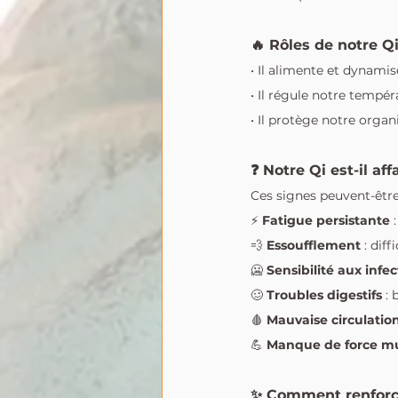
🔥 Rôles de notre Q
• Il alimente et dynami
• Il régule notre tempér
• Il protège notre organ
❓ Notre Qi est-il affa
Ces signes peuvent-être
⚡ 
Fatigue persistante
 
💨 
Essoufflement
 : diff
🥶 
Sensibilité aux infec
🥴 
Troubles digestifs
 :
🩸 
Mauvaise circulatio
💪 
Manque de force mu
✨ Comment renforce