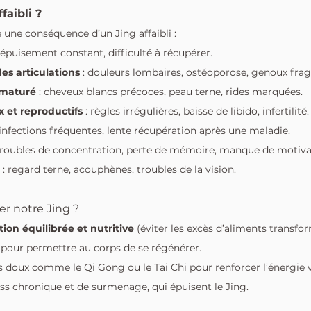
faibli ?
 une conséquence d’un Jing affaibli :
: épuisement constant, difficulté à récupérer.
des articulations
 : douleurs lombaires, ostéoporose, genoux fragi
ématuré
 : cheveux blancs précoces, peau terne, rides marquées.
 et reproductifs
 : règles irrégulières, baisse de libido, infertilité.
: infections fréquentes, lente récupération après une maladie.
 troubles de concentration, perte de mémoire, manque de motiva
 : regard terne, acouphènes, troubles de la vision.
r notre Jing ?
ion équilibrée et nutritive
 (éviter les excès d’aliments transfo
pour permettre au corps de se régénérer.
s doux comme le Qi Gong ou le Tai Chi pour renforcer l’énergie v
ress chronique et de surmenage, qui épuisent le Jing.