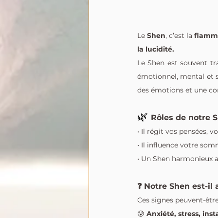
Le 
Shen
, c’est la 
flamme
la lucidité.
Le Shen est souvent trad
émotionnel, mental et sp
des émotions et une co
🌿 
Rôles de notre 
• Il régit vos pensées, 
• Il influence votre som
• Un Shen harmonieux ap
❓ Notre Shen est-il a
Ces signes peuvent-être
😰 
Anxiété, stress, ins