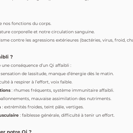
i
se nos fonctions du corps.
ature corporelle et notre circulation sanguine.
isme contre les agressions extérieures (bactéries, virus, froid, cha
ibli ?
 une conséquence d’un Qi affaibli :
: sensation de lassitude, manque d’énergie dès le matin.
iculté à respirer à l’effort, voix faible.
tions
 : rhumes fréquents, système immunitaire affaibli.
 ballonnements, mauvaise assimilation des nutriments.
n
 : extrémités froides, teint pâle, vertiges.
sculaire
 : faiblesse générale, difficulté à tenir un effort.
r notre Qi ?