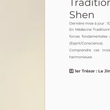
Traditio
Shen
Dernière mise à jour :
1
En Médecine Traditionne
forces fondamentales ap
(Esprit/Conscience).
Comprendre ces trois
harmonieuse.
1️⃣ 1er Trésor : Le J