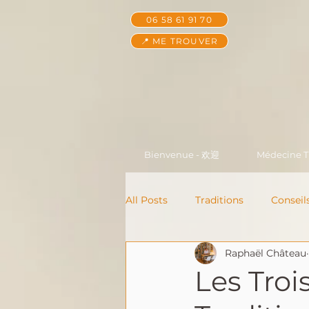
06 58 61 91 70
📍 ME TROUVER
Bienvenue - 欢迎
Médecine Tr
All Posts
Traditions
Conseil
Raphaël Château
Les Troi