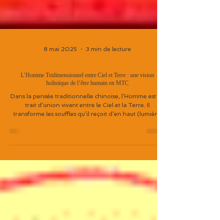
8 mai 2025
3 min de lecture
L’Homme Tridimensionnel entre Ciel et Terre : une vision
holistique de l’être humain en MTC
Dans la pensée traditionnelle chinoise, l’Homme est un
trait d’union vivant entre le Ciel et la Terre. Il
transforme les souffles qu’il reçoit d’en haut (lumière,
clarté) et d’en bas (matière, enracinement) en énergie
vitale. Quand cette circulation est fluide, l’équilibre est
là. Mais si le lien est rompu, des déséquilibres
apparaissent. La Médecine Traditionnelle Chinoise
aide à restaurer cet axe pour retrouver alignement et
vitalité.