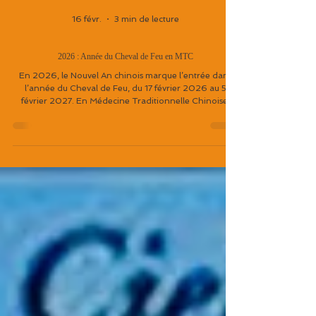
16 févr.
3 min de lecture
2026 : Année du Cheval de Feu en MTC
En 2026, le Nouvel An chinois marque l’entrée dans
l’année du Cheval de Feu, du 17 février 2026 au 5
février 2027. En Médecine Traditionnelle Chinoise,
cette combinaison symbolise une énergie dynamique,
passionnée et intense. Le Cheval incarne le mouvement
et l’action, tandis que le Feu représente la joie et
l’expansion. Une année vibrante, qui demandera
équilibre et ancrage pour éviter la surchauffe
énergétique.