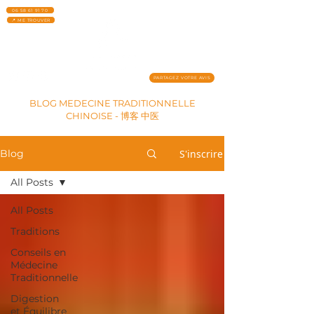
06 58 61 91 70
📍 ME TROUVER
PARTAGEZ VOTRE AVIS
BLOG MEDECINE TRADITIONNELLE
CHINOISE - 博客 中医
S'inscrire
Blog
All Posts
All Posts
Traditions
Conseils en
Médecine
Traditionnelle
Digestion
et Équilibre