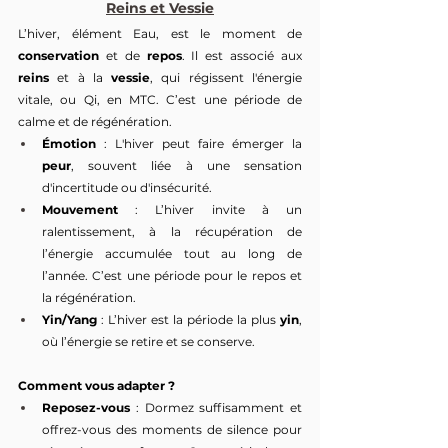
Reins et Vessie
L’hiver, élément Eau, est le moment de 
conservation
 et de 
repos
. Il est associé aux 
reins
 et à la 
vessie
, qui régissent l'énergie 
vitale, ou Qi, en MTC. C’est une période de 
calme et de régénération.
Émotion
 : L'hiver peut faire émerger la 
peur
, souvent liée à une sensation 
d'incertitude ou d'insécurité.
Mouvement
 : L’hiver invite à un 
ralentissement, à la récupération de 
l’énergie accumulée tout au long de 
l’année. C’est une période pour le repos et 
la régénération.
Yin/Yang
 : L’hiver est la période la plus 
yin
, 
où l’énergie se retire et se conserve.
Comment vous adapter ?
Reposez-vous
 : Dormez suffisamment et 
offrez-vous des moments de silence pour 