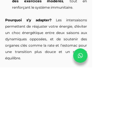
des exercices modérés
, tout en 
renforçant le système immunitaire.
Pourquoi s’y adapter? 
Les intersaisons 
permettent de réajuster votre énergie, d'éviter 
un choc énergétique entre deux saisons aux 
dynamiques opposées, et de soutenir des 
organes clés comme la rate et l’estomac pour 
une transition plus douce et un meilleur 
équilibre.
Consultation de MTC lors des 
Changements de Saison
Votre praticien de MTC peut vous 
accompagner durant ces transitions 
énergétiques grâce à :
Identification et Prévention des 
Déséquilibres
 : Le praticien ajuste les 
traitements pour anticiper les besoins de 
votre corps durant la nouvelle saison.