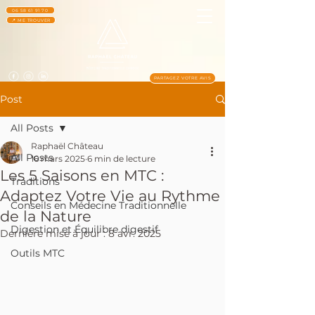
06 58 61 91 70
📍 ME TROUVER
PARTAGEZ VOTRE AVIS
Post
All Posts
Raphaël Château
All Posts
16 mars 2025
6 min de lecture
Les 5 Saisons en MTC :
Traditions
Adaptez Votre Vie au Rythme
Conseils en Médecine Traditionnelle
de la Nature
Digestion et Équilibre digestif
Dernière mise à jour :
8 avr. 2025
Outils MTC