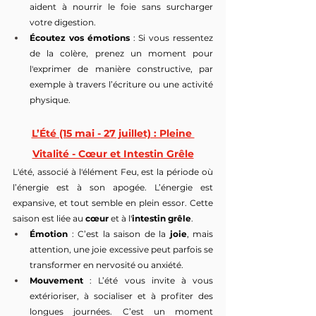
aident à nourrir le foie sans surcharger 
votre digestion.
Écoutez vos émotions
 : Si vous ressentez 
de la colère, prenez un moment pour 
l'exprimer de manière constructive, par 
exemple à travers l’écriture ou une activité 
physique.
L’Été (15 mai - 27 juillet) : Pleine 
Vitalité - Cœur et Intestin Grêle
L'été, associé à l'élément Feu, est la période où 
l’énergie est à son apogée. L’énergie est 
expansive, et tout semble en plein essor. Cette 
saison est liée au 
cœur
 et à l'
intestin grêle
.
Émotion
 : C’est la saison de la 
joie
, mais 
attention, une joie excessive peut parfois se 
transformer en nervosité ou anxiété.
Mouvement
 : L’été vous invite à vous 
extérioriser, à socialiser et à profiter des 
longues journées. C’est un moment 