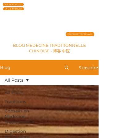
06 58 61 91 70
📍 ME TROUVER
PARTAGEZ VOTRE AVIS
BLOG MEDECINE TRADITIONNELLE
CHINOISE - 博客 中医
S'inscrire
Blog
All Posts
All Posts
Traditions
Conseils en
Médecine
Traditionnelle
Digestion
et Équilibre